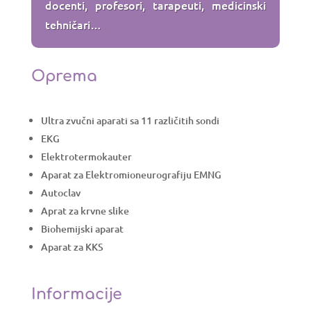
docenti, profesori, tarapeuti, medicinski
tehničari…
Oprema
Ultra zvučni aparati sa 11 različitih sondi
EKG
Elektrotermokauter
Aparat za Elektromioneurografiju EMNG
Autoclav
Aprat za krvne slike
Biohemijski aparat
Aparat za KKS
Informacije