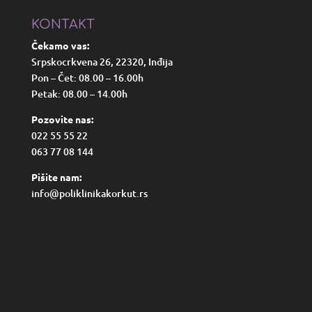
KONTAKT
Čekamo vas:
Srpskocrkvena 26, 22320, Inđija
Pon – Čet: 08.00 – 16.00h
Petak: 08.00 – 14.00h
Pozovite nas:
022 55 55 22
063 77 08 144
Pišite nam:
info@poliklinikakorkut.rs