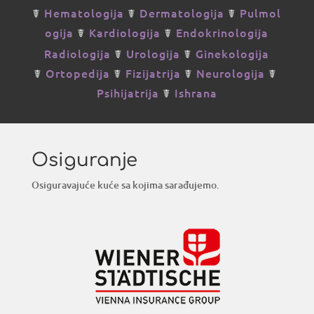
☤
Hematologija
☤
Dermatologija
☤
Pulmol
ogija
☤
Kardiologija
☤
Endokrinologija
Radiologija
☤
Urologija
☤
Ginekologija
☤
Ortopedija
☤
Fizijatrija
☤
Neurologija
☤
Psihijatrija
☤
Ishrana
Osiguranje
Osiguravajuće kuće sa kojima sarađujemo.