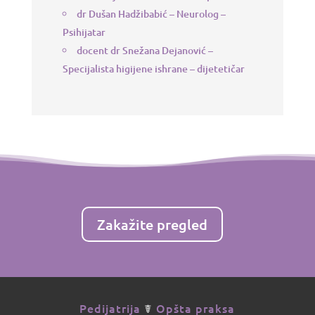
dr Dušan Hadžibabić – Neurolog –
Psihijatar
docent dr Snežana Dejanović –
Specijalista higijene ishrane – dijetetičar
Zakažite pregled
Pedijatrija
☤
Opšta praksa