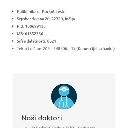
Poliklinika dr Korkut-Tešić
Srpskocrkvena 26, 22320, Inđija
PIB: 100699135
MB: 61852336
Šifra delatnosti: 8621
Tekući račun: 205 – 248506 – 15 (Komercijalna banka)
Naši doktori
dr Radojka Korkut-Tešić – Pedijatar