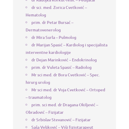
dr sci. med. Zorica Cvetković –
Hematolog
prim. dr Petar Bursać –
Dermatovenerolog
dr Mira Surla – Pulmolog
dr Marijan Spasić – Kardiolog i specijalista
interventne kardiologije
dr Dejan Marinković – Endokrinolog
prim. dr Vuleta Spasić – Radiolog
Mr sci med. dr Bora Cvetković – Spec.
hirurg urolog
Mr sci med. dr Voja Cvetković – Ortoped
– traumatolog
prim. sci med. dr Dragana Okiljević –
Obradović – Fizijatar
dr Srbislav Stevanović – Fizijatar
Saša Veljković – Viši fiziotarapeut