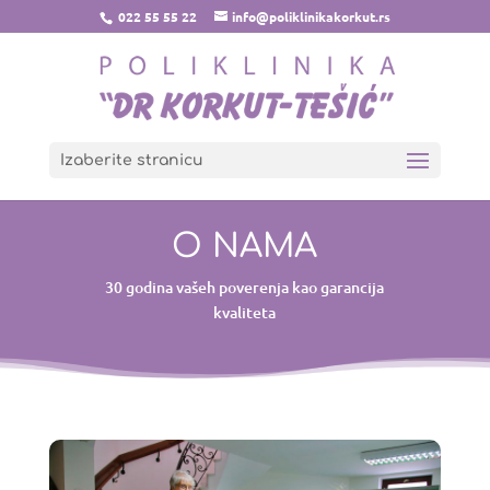
022 55 55 22
info@poliklinikakorkut.rs
Izaberite stranicu
O NAMA
30 godina vašeh poverenja kao garancija
kvaliteta