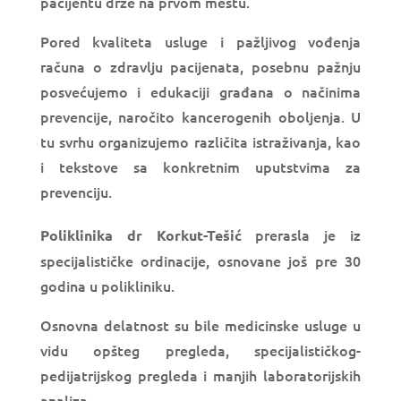
pacijentu drže na prvom mestu.
Pored kvaliteta usluge i pažljivog vođenja
računa o zdravlju pacijenata, posebnu pažnju
posvećujemo i edukaciji građana o načinima
prevencije, naročito kancerogenih oboljenja. U
tu svrhu organizujemo različita istraživanja, kao
i tekstove sa konkretnim uputstvima za
prevenciju.
prerasla je iz
Poliklinika dr Korkut-Tešić
specijalističke ordinacije, osnovane još pre 30
godina u polikliniku.
Osnovna delatnost su bile medicinske usluge u
vidu opšteg pregleda, specijalističkog-
pedijatrijskog pregleda i manjih laboratorijskih
analiza.