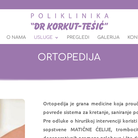
O NAMA
USLUGE
PREGLEDI
GALERIJA
KON
ORTOPEDIJA
Ortopedija je grana medicine koja prouča
povrede sistema za kretanje, saniranje pov
Pre odluke o hirurškoj intervenciji koris
sopstvene MATIČNE ĆELIJE, trombocit
degenerativnih promena zglobova i što du