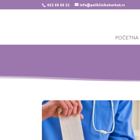
022 55 55 22
info@poliklinikakorkut.rs
POČETNA