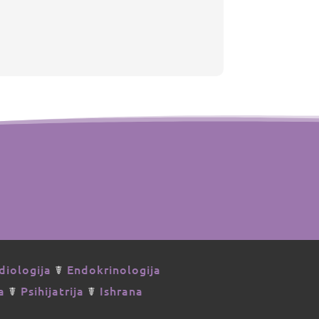
diologija
☤
Endokrinologija
a
☤
Psihijatrija
☤
Ishrana