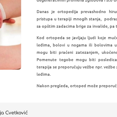
Danas je ortopedija prevashodno hiru
pristupa u terapiji mnogih stanja, podr
sa opštim zadacima brige za invalide, pa 
Kod ortopeda se javljaju ljudi koje muče
leđima, bolovi u nogama ili bolovima u
mogu biti praćeni zatezanjem, ukočeno
Pomenute tegobe mogu biti posledica b
terapija se preporučuju vežbe npr. vežbe 
leđima.
Nakon pregleda, ortoped može preporuči
ja Cvetković