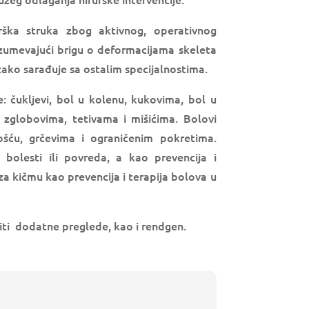
rška struka zbog aktivnog, operativnog
azumevajući brigu o deformacijama skeleta
tako sarađuje sa ostalim specijalnostima.
: čukljevi, bol u kolenu, kukovima, bol u
 zglobovima, tetivama i mišićima. Bolovi
šću, grčevima i ograničenim pokretima.
olesti ili povreda, a kao prevencija i
za kičmu kao prevencija i terapija bolova u
ti dodatne preglede, kao i rendgen.