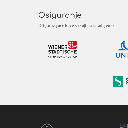
Osiguranje
Osiguravajuće kuće sa kojima sarađujemo.
LI