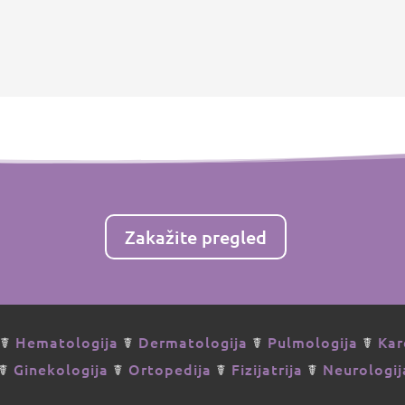
Zakažite pregled
☤
Hematologija
☤
Dermatologija
☤
Pulmologija
☤
Kar
☤
Ginekologija
☤
Ortopedija
☤
Fizijatrija
☤
Neurologij