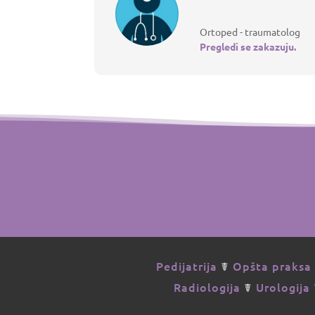
Ortoped - traumatolog
Pregledi se zakazuju.
Pedijatrija
☤
Opšta praksa
Radiologija
☤
Urologija