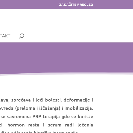
ZAKAŽITE PREGLED
TAKT
va, sprečava i leči bolesti, deformacije i
reda (preloma i iščašenja) i imobilizacija.
ti se savremena PRP terapija gde se koriste
i, hormon rasta i serum radi lečenja
žeg odlaganja hirurške intervencije.